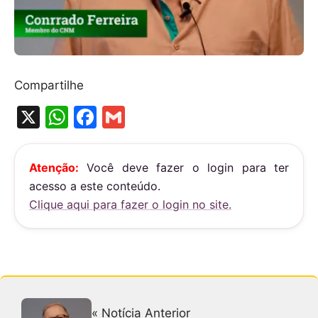
Compartilhe
X
W
F
G
h
a
m
at
c
ai
Atenção:
Você deve fazer o login para ter
s
e
l
acesso a este conteúdo.
A
b
Clique aqui para fazer o login no site.
p
o
p
o
k
« Notícia Anterior