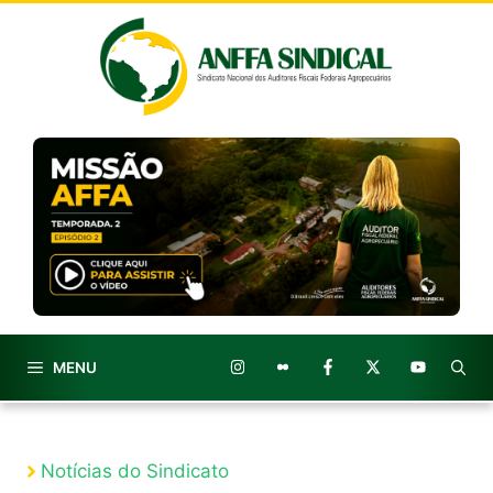
Pular
para
o
conteúdo
MENU
Notícias do Sindicato