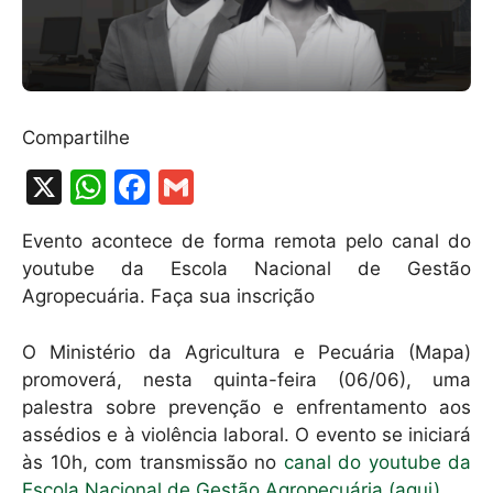
Compartilhe
X
W
F
G
h
a
m
Evento acontece de forma remota pelo canal do
at
c
ai
youtube da Escola Nacional de Gestão
s
e
l
Agropecuária. Faça sua inscrição
A
b
O Ministério da Agricultura e Pecuária (Mapa)
p
o
promoverá, nesta quinta-feira (06/06), uma
p
o
palestra sobre prevenção e enfrentamento aos
k
assédios e à violência laboral. O evento se iniciará
às 10h, com transmissão no
canal do youtube da
Escola Nacional de Gestão Agropecuária (aqui).