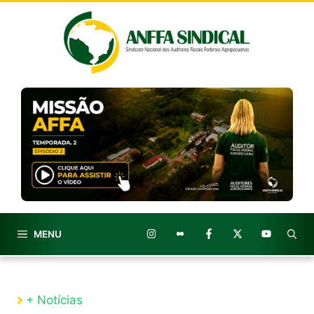
Pular
para
o
conteúdo
MENU
+ Notícias