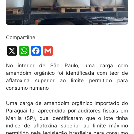
Compartilhe
X
W
F
G
h
a
m
No interior de São Paulo, uma carga com
at
c
ai
amendoim orgânico foi identificada com teor de
s
e
l
aflatoxina superior ao limite permitido para
A
b
consumo humano
p
o
Uma carga de amendoim orgânico importado do
p
o
Paraguai foi apreendida por auditores fiscais em
k
Marília (SP), que identificaram que o lote tinha
índice de aflatoxina superior ao limite máximo
permitido pela legislação brasileira para consumo