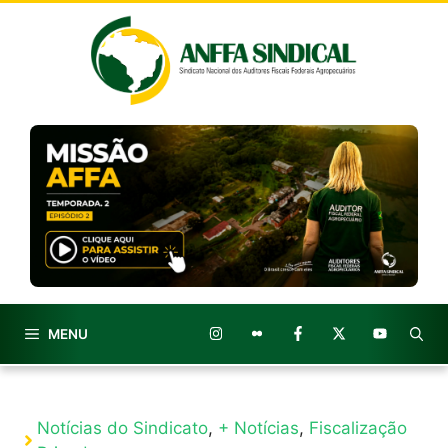
Pular
para
o
conteúdo
MENU
Notícias do Sindicato
,
+ Notícias
,
Fiscalização