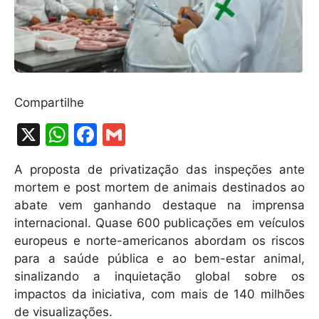
Compartilhe
X
W
F
G
h
a
m
A proposta de privatização das inspeções ante
at
c
ai
mortem e post mortem de animais destinados ao
s
e
l
abate vem ganhando destaque na imprensa
A
b
internacional. Quase 600 publicações em veículos
europeus e norte-americanos abordam os riscos
p
o
para a saúde pública e ao bem-estar animal,
p
o
sinalizando a inquietação global sobre os
k
impactos da iniciativa, com mais de 140 milhões
de visualizações.