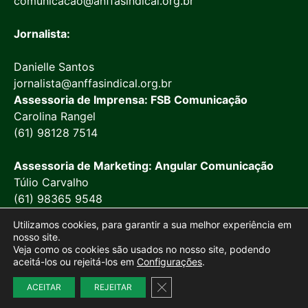
comunicacao@anffasindical.org.br
Jornalista:
Danielle Santos
jornalista@anffasindical.org.br
Assessoria de Imprensa: FSB Comunicação
Carolina Rangel
(61) 98128 7514
Assessoria de Marketing: Angular Comunicação
Túlio Carvalho
(61) 98365 9548
Utilizamos cookies, para garantir a sua melhor experiência em
nosso site.
Veja como os cookies são usados no nosso site, podendo
aceitá-los ou rejeitá-los em
Configurações
.
© 2026 Anffa Sindical
Close GDPR Cookie Banner
Site desenvolvido por
Marketing Objetivo
ACEITAR
REJEITAR