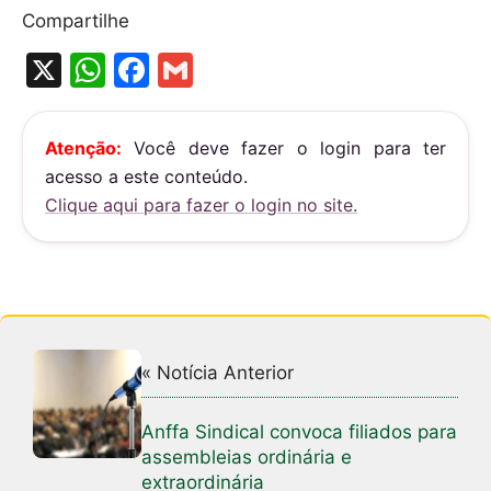
Compartilhe
X
W
F
G
h
a
m
at
c
ai
Atenção:
Você deve fazer o login para ter
s
e
l
acesso a este conteúdo.
A
b
Clique aqui para fazer o login no site.
p
o
p
o
k
« Notícia Anterior
Anffa Sindical convoca filiados para
assembleias ordinária e
extraordinária