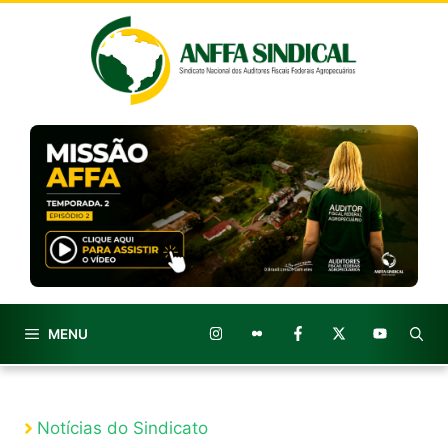
Pular
para
o
conteúdo
MENU
Notícias do Sindicato