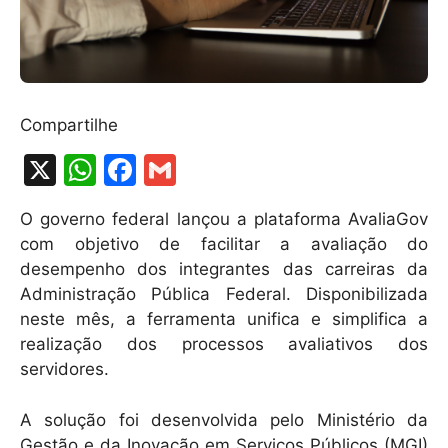
Compartilhe
X
W
F
G
h
a
m
O governo federal lançou a plataforma AvaliaGov
at
c
ai
com objetivo de facilitar a avaliação do
s
e
l
desempenho dos integrantes das carreiras da
A
b
Administração Pública Federal. Disponibilizada
neste mês, a ferramenta unifica e simplifica a
p
o
realização dos processos avaliativos dos
p
o
servidores.
k
A solução foi desenvolvida pelo Ministério da
Gestão e da Inovação em Serviços Públicos (MGI)