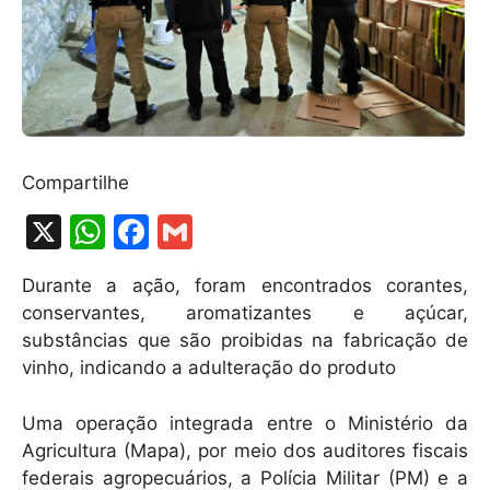
Compartilhe
X
W
F
G
h
a
m
Durante a ação, foram encontrados corantes,
at
c
ai
conservantes, aromatizantes e açúcar,
s
e
l
substâncias que são proibidas na fabricação de
A
b
vinho, indicando a adulteração do produto
p
o
Uma operação integrada entre o Ministério da
p
o
Agricultura (Mapa), por meio dos auditores fiscais
k
federais agropecuários, a Polícia Militar (PM) e a