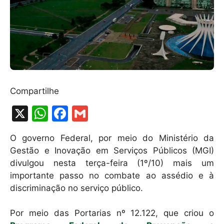
Compartilhe
X
W
F
G
h
a
m
O governo Federal, por meio do Ministério da
at
c
ai
Gestão e Inovação em Serviços Públicos (MGI)
s
e
l
divulgou nesta terça-feira (1º/10) mais um
A
b
importante passo no combate ao assédio e à
discriminação no serviço público.
p
o
p
o
Por meio das Portarias nº 12.122, que criou o