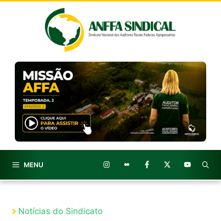
Pular
para
o
conteúdo
MENU
Notícias do Sindicato