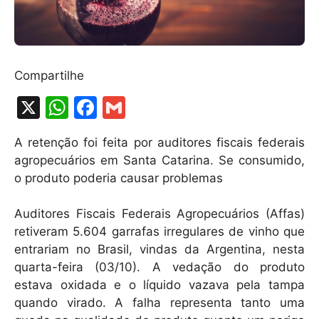
Compartilhe
X
W
F
G
h
a
m
A retenção foi feita por auditores fiscais federais
at
c
ai
agropecuários em Santa Catarina. Se consumido,
s
e
l
o produto poderia causar problemas
A
b
Auditores Fiscais Federais Agropecuários (Affas)
p
o
retiveram 5.604 garrafas irregulares de vinho que
p
o
entrariam no Brasil, vindas da Argentina, nesta
k
quarta-feira (03/10). A vedação do produto
estava oxidada e o líquido vazava pela tampa
quando virado. A falha representa tanto uma