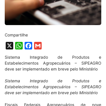
Compartilhe
X
W
F
G
h
a
m
Sistema Integrado de Produtos e
at
c
ai
Estabelecimentos Agropecuários – SIPEAGRO
s
e
l
deve ser implementado em breve pelo Ministério
A
b
Sistema Integrado de Produtos e
p
o
Estabelecimentos Agropecuários – SIPEAGRO
p
o
deve ser implementado em breve pelo Ministério
k
Fiscais Federais Agropecuários de nove