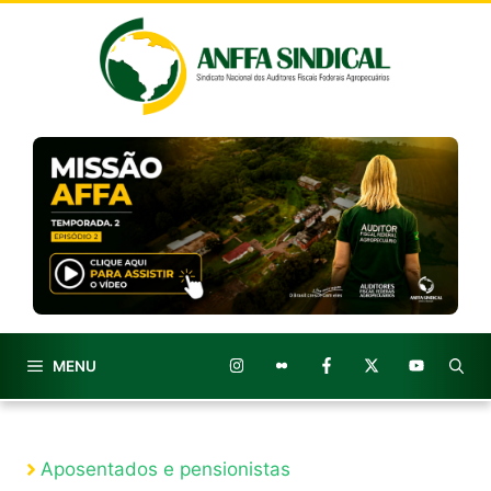
Pular
para
o
conteúdo
MENU
Aposentados e pensionistas