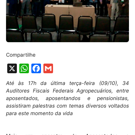
Compartilhe
X
W
F
G
h
a
m
Até às 17h da última terça-feira (09/10), 34
at
c
ai
Auditores Fiscais Federais Agropecuários, entre
s
e
l
aposentados, aposentandos e pensionistas,
A
b
assistiram palestras com temas diversos voltados
para este momento da vida
p
o
p
o