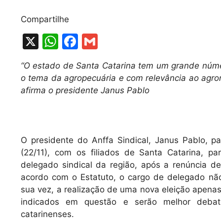
Compartilhe
X
W
F
G
h
a
m
“O estado de Santa Catarina tem um grande núme
at
c
ai
o tema da agropecuária e com relevância ao agrone
s
e
l
afirma o presidente Janus Pablo
A
b
p
o
p
o
O presidente do Anffa Sindical, Janus Pablo, pa
k
(22/11), com os filiados de Santa Catarina, p
delegado sindical da região, após a renúncia d
acordo com o Estatuto, o cargo de delegado não
sua vez, a realização de uma nova eleição apena
indicados em questão e serão melhor debati
catarinenses.