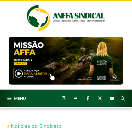
Pular
para
o
conteúdo
MENU
Notícias do Sindicato