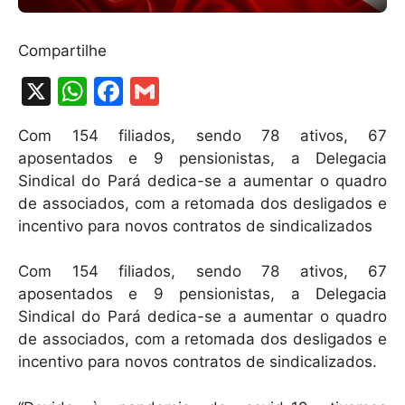
Compartilhe
X
W
F
G
h
a
m
Com 154 filiados, sendo 78 ativos, 67
at
c
ai
aposentados e 9 pensionistas, a Delegacia
s
e
l
Sindical do Pará dedica-se a aumentar o quadro
A
b
de associados, com a retomada dos desligados e
incentivo para novos contratos de sindicalizados
p
o
p
o
Com 154 filiados, sendo 78 ativos, 67
k
aposentados e 9 pensionistas, a Delegacia
Sindical do Pará dedica-se a aumentar o quadro
de associados, com a retomada dos desligados e
incentivo para novos contratos de sindicalizados.