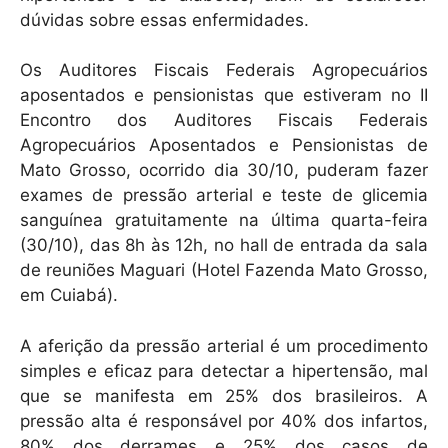
p
o
dúvidas sobre essas enfermidades.
k
Os Auditores Fiscais Federais Agropecuários
aposentados e pensionistas que estiveram no II
Encontro dos Auditores Fiscais Federais
Agropecuários Aposentados e Pensionistas de
Mato Grosso, ocorrido dia 30/10, puderam fazer
exames de pressão arterial e teste de glicemia
sanguínea gratuitamente na última quarta-feira
(30/10), das 8h às 12h, no hall de entrada da sala
de reuniões Maguari (Hotel Fazenda Mato Grosso,
em Cuiabá).
A aferição da pressão arterial é um procedimento
simples e eficaz para detectar a hipertensão, mal
que se manifesta em 25% dos brasileiros. A
pressão alta é responsável por 40% dos infartos,
80% dos derrames e 25% dos casos de