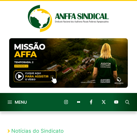
Pular
para
o
conteúdo
MENU
Notícias do Sindicato