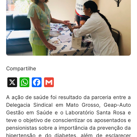
Compartilhe
X
W
F
G
h
a
m
A ação de saúde foi resultado da parceria entre a
at
c
ai
Delegacia Sindical em Mato Grosso, Geap-Auto
s
e
l
Gestão em Saúde e o Laboratório Santa Rosa e
A
b
teve o objetivo de conscientizar os aposentados e
pensionistas sobre a importância da prevenção da
p
o
hipertensão e do diabetes, além de esclarecer