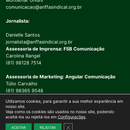
comunicacao@anffasindical.org.br
Jornalista:
Danielle Santos
jornalista@anffasindical.org.br
Assessoria de Imprensa: FSB Comunicação
Carolina Rangel
(61) 98128 7514
Assessoria de Marketing: Angular Comunicação
Túlio Carvalho
(61) 98365 9548
Utilizamos cookies, para garantir a sua melhor experiência em
nosso site.
Veja como os cookies são usados no nosso site, podendo
aceitá-los ou rejeitá-los em
Configurações
.
© 2026 Anffa Sindical
Close GDPR Cookie Banner
ACEITAR
REJEITAR
Site desenvolvido por
Marketing Objetivo