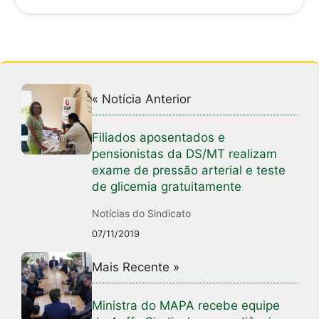
p
o
p
o
k
« Notícia Anterior
Filiados aposentados e
pensionistas da DS/MT realizam
exame de pressão arterial e teste
de glicemia gratuitamente
Notícias do Sindicato
07/11/2019
Mais Recente »
Ministra do MAPA recebe equipe