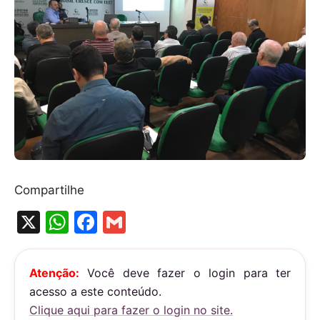
Compartilhe
X
W
F
G
h
a
m
at
c
ai
Atenção:
Você deve fazer o login para ter
s
e
l
acesso a este conteúdo.
A
b
Clique aqui para fazer o login no site.