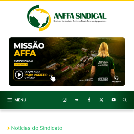
Pular
para
o
conteúdo
MENU
Notícias do Sindicato