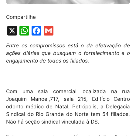
Compartilhe
X
W
F
G
h
a
m
Entre os compromissos está o da efetivação de
at
c
ai
ações diárias que busquem o fortalecimento e o
s
e
l
engajamento de todos os filiados.
A
b
p
o
p
o
Com uma sala comercial localizada na rua
k
Joaquim Manoel,717, sala 215, Edifício Centro
odonto médico de Natal, Petrópolis, a Delegacia
Sindical do Rio Grande do Norte tem 54 filiados.
Não há seção sindical vinculada à DS.