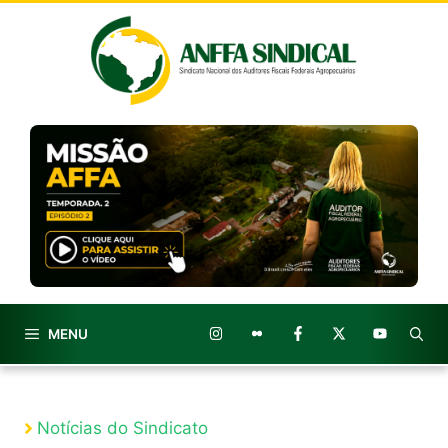
Pular
para
o
conteúdo
MENU
Notícias do Sindicato