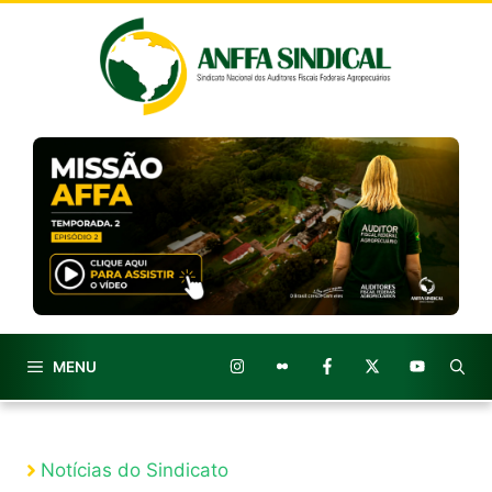
Pular
para
o
conteúdo
MENU
Notícias do Sindicato