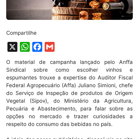
Compartilhe
X
W
F
G
h
a
m
O material de campanha lançado pelo Anffa
at
c
ai
Sindical sobre como escolher vinhos e
s
e
l
espumantes trouxe a expertise do Auditor Fiscal
A
b
Federal Agropecuário (Affa) Juliano Simioni, chefe
do Serviço de Inspeção de produtos de Origem
p
o
Vegetal (Sipov), do Ministério da Agricultura,
p
o
Pecuária e Abastecimento, para falar sobre as
k
opções no mercado e trazer curiosidades a
respeito do consumo das bebidas no país.