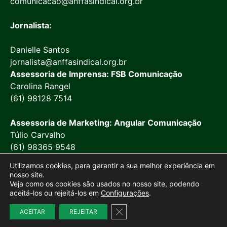
comunicacao@anffasindical.org.br
Jornalista:
Danielle Santos
jornalista@anffasindical.org.br
Assessoria de Imprensa: FSB Comunicação
Carolina Rangel
(61) 98128 7514
Assessoria de Marketing: Angular Comunicação
Túlio Carvalho
(61) 98365 9548
Utilizamos cookies, para garantir a sua melhor experiência em
nosso site.
Veja como os cookies são usados no nosso site, podendo
aceitá-los ou rejeitá-los em
Configurações
.
© 2026 Anffa Sindical
Close GDPR Cookie Banner
ACEITAR
REJEITAR
Site desenvolvido por
Marketing Objetivo