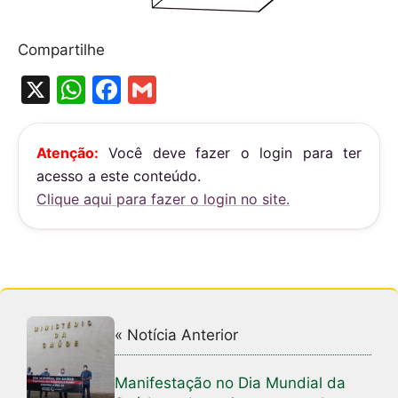
Compartilhe
X
W
F
G
h
a
m
at
c
ai
Atenção:
Você deve fazer o login para ter
s
e
l
acesso a este conteúdo.
A
b
Clique aqui para fazer o login no site.
p
o
p
o
k
« Notícia Anterior
Manifestação no Dia Mundial da