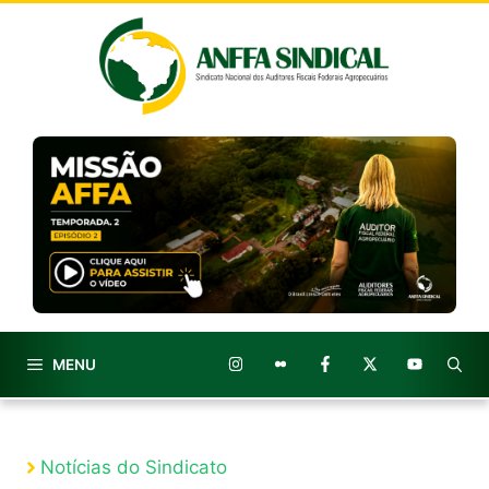
Pular
para
o
conteúdo
MENU
Notícias do Sindicato