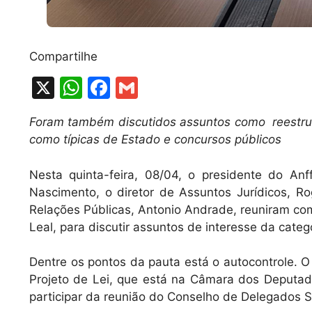
Compartilhe
X
W
F
G
h
a
m
Foram também discutidos assuntos como reestrut
at
c
ai
como típicas de Estado e concursos públicos
s
e
l
A
b
Nesta quinta-feira, 08/04, o presidente do Anf
Nascimento, o diretor de Assuntos Jurídicos, Ro
p
o
Relações Públicas, Antonio Andrade, reuniram co
p
o
Leal, para discutir assuntos de interesse da categ
k
Dentre os pontos da pauta está o autocontrole. 
Projeto de Lei, que está na Câmara dos Deputado
participar da reunião do Conselho de Delegados Si