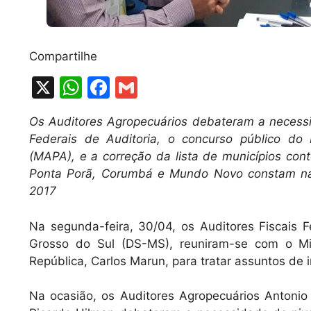
Compartilhe
X
W
F
G
h
a
m
Os Auditores Agropecuários debateram a necessi
at
c
ai
Federais de Auditoria, o concurso público do 
s
e
l
(MAPA), e a correção da lista de municípios con
A
b
Ponta Porã, Corumbá e Mundo Novo constam na
2017
p
o
p
o
Na segunda-feira, 30/04, os Auditores Fiscais 
k
Grosso do Sul (DS-MS), reuniram-se com o Mi
República, Carlos Marun, para tratar assuntos de 
Na ocasião, os Auditores Agropecuários Antonio 