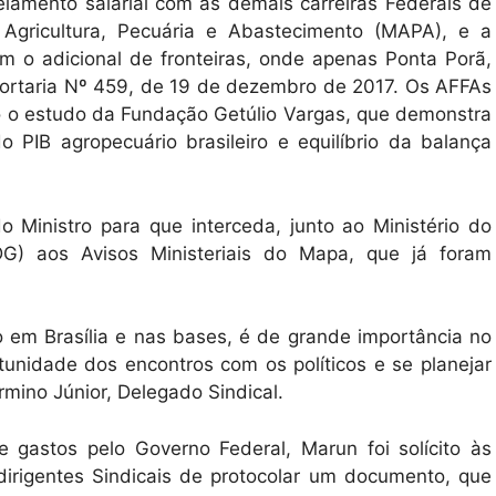
lamento salarial com as demais carreiras Federais de
a Agricultura, Pecuária e Abastecimento (MAPA), e a
m o adicional de fronteiras, onde apenas Ponta Porã,
rtaria Nº 459, de 19 de dezembro de 2017. Os AFFAs
ro o estudo da Fundação Getúlio Vargas, que demonstra
 PIB agropecuário brasileiro e equilíbrio da balança
do Ministro para que interceda, junto ao Ministério do
G) aos Avisos Ministeriais do Mapa, que já foram
 em Brasília e nas bases, é de grande importância no
tunidade dos encontros com os políticos e se planejar
rmino Júnior, Delegado Sindical.
 gastos pelo Governo Federal, Marun foi solícito às
irigentes Sindicais de protocolar um documento, que