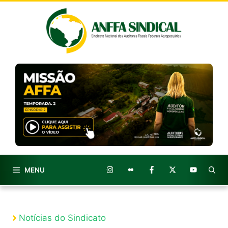
Pular
para
o
conteúdo
MENU
Notícias do Sindicato