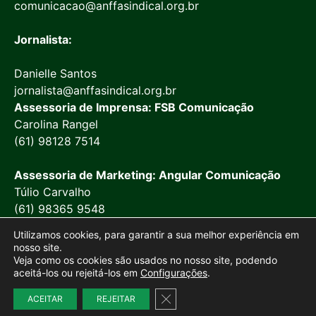
comunicacao@anffasindical.org.br
Jornalista:
Danielle Santos
jornalista@anffasindical.org.br
Assessoria de Imprensa: FSB Comunicação
Carolina Rangel
(61) 98128 7514
Assessoria de Marketing: Angular Comunicação
Túlio Carvalho
(61) 98365 9548
Utilizamos cookies, para garantir a sua melhor experiência em
nosso site.
Veja como os cookies são usados no nosso site, podendo
aceitá-los ou rejeitá-los em
Configurações
.
© 2026 Anffa Sindical
Close GDPR Cookie Banner
ACEITAR
REJEITAR
Site desenvolvido por
Marketing Objetivo