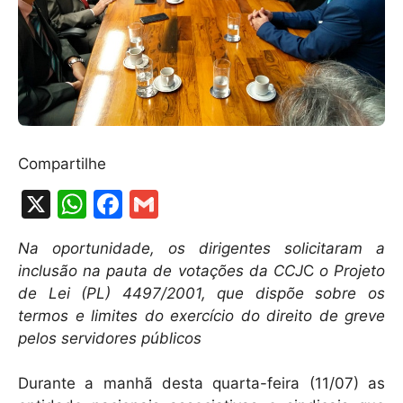
Compartilhe
X
W
F
G
h
a
m
Na oportunidade, os dirigentes solicitaram a
at
c
ai
inclusão na pauta de votações da CCJ
C
o Projeto
s
e
l
de Lei (PL) 4497/2001, que dispõe sobre os
A
b
termos e limites do exercício do direito de greve
pelos servidores públicos
p
o
p
o
Durante a manhã desta quarta-feira (11/07) as