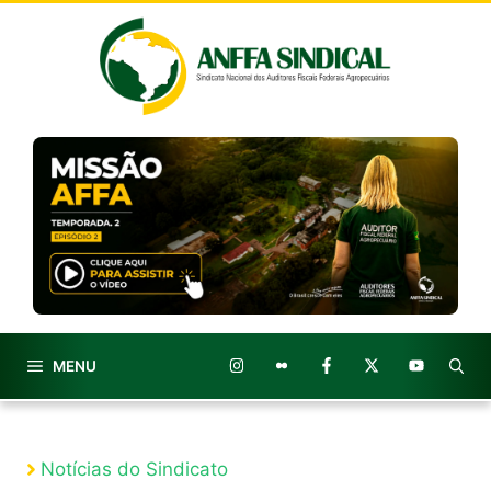
Pular
para
o
conteúdo
MENU
Notícias do Sindicato