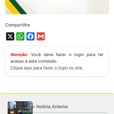
Compartilhe
X
W
F
G
h
a
m
at
c
ai
Atenção:
Você deve fazer o login para ter
s
e
l
acesso a este conteúdo.
A
b
Clique aqui para fazer o login no site.
p
o
p
o
k
« Notícia Anterior