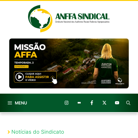
Pular
para
o
conteúdo
MENU
Notícias do Sindicato