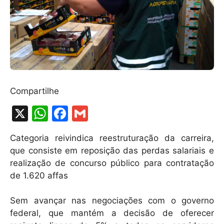
Compartilhe
X
W
F
G
h
a
m
Categoria reivindica reestruturação da carreira,
at
c
ai
que consiste em reposição das perdas salariais e
s
e
l
realização de concurso público para contratação
A
b
de 1.620 affas
p
o
Sem avançar nas negociações com o governo
p
o
federal, que mantém a decisão de oferecer