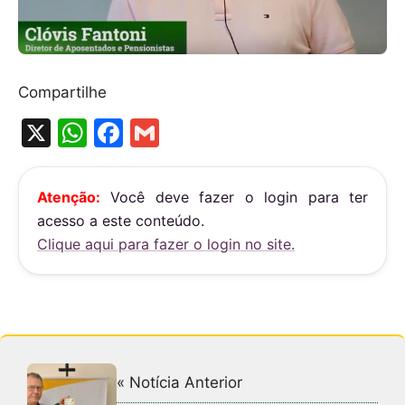
Compartilhe
X
W
F
G
h
a
m
at
c
ai
Atenção:
Você deve fazer o login para ter
s
e
l
acesso a este conteúdo.
A
b
Clique aqui para fazer o login no site.
p
o
p
o
k
« Notícia Anterior