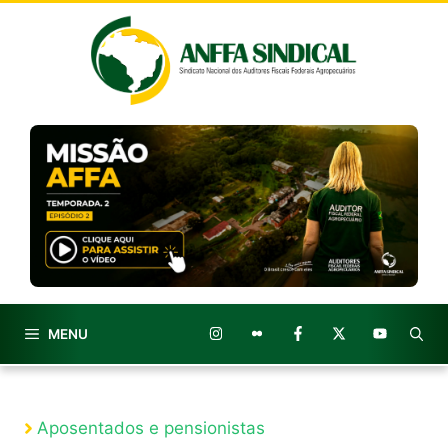
Pular
para
o
conteúdo
MENU
Aposentados e pensionistas