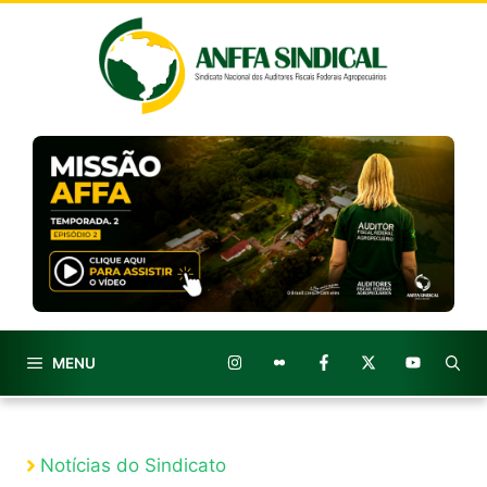
Pular
para
o
conteúdo
MENU
Notícias do Sindicato