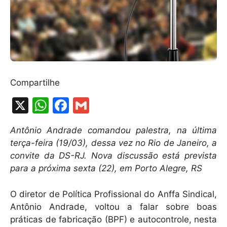
Compartilhe
X
W
F
G
h
a
m
Antônio Andrade comandou palestra, na última
at
c
ai
terça-feira (19/03), dessa vez no Rio de Janeiro, a
s
e
l
convite da DS-RJ. Nova discussão está prevista
A
b
para a próxima sexta (22), em Porto Alegre, RS
p
o
O diretor de Política Profissional do Anffa Sindical,
p
o
Antônio Andrade, voltou a falar sobre boas
k
práticas de fabricação (BPF) e autocontrole, nesta