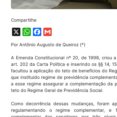
Compartilhe
X
W
F
G
h
a
m
Por Antônio Augusto de Queiroz (*)
at
c
ai
s
e
l
A Emenda Constitucional nº 20, de 1998, criou a
A
b
art. 202 da Carta Política e inserindo os §§ 14, 1
facultou a aplicação do teto de benefícios do Re
p
o
que instituído regime de previdência complementa
p
o
a esse regime assegurar a complementação da p
k
teto do Regime Geral de Previdência Social.
Como decorrência dessas mudanças, foram ap
regulamentando o regime complementar, e 1
complementar dos servidores nos três nívei