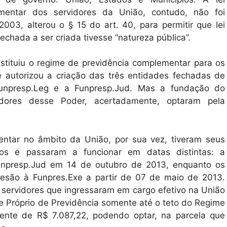
ementar dos servidores da União, contudo, não foi
003, alterou o § 15 do art. 40, para permitir que lei
fechada a ser criada tivesse “natureza pública”.
instituiu o regime de previdência complementar para os
 e autorizou a criação das três entidades fechadas de
Funpresp.Leg e a Funpresp.Jud. Mas a fundação do
rvidores desse Poder, acertadamente, optaram pela
ntar no âmbito da União, por sua vez, tiveram seus
dos e passaram a funcionar em datas distintas: a
unpresp.Jud em 14 de outubro de 2013, enquanto os
desão à Funpres.Exe a partir de 07 de maio de 2013.
servidores que ingressaram em cargo efetivo na União
e Próprio de Previdência somente até o teto do Regime
mente de R$ 7.087,22, podendo optar, na parcela que