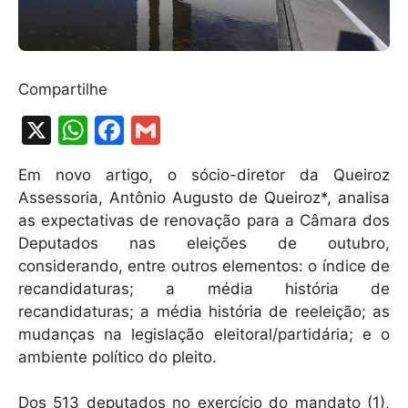
Compartilhe
X
W
F
G
h
a
m
Em novo artigo, o sócio-diretor da Queiroz
at
c
ai
Assessoria, Antônio Augusto de Queiroz*, analisa
s
e
l
as expectativas de renovação para a Câmara dos
A
b
Deputados nas eleições de outubro,
considerando, entre outros elementos: o índice de
p
o
recandidaturas; a média história de
p
o
recandidaturas; a média história de reeleição; as
k
mudanças na legislação eleitoral/partidária; e o
ambiente político do pleito.
Dos 513 deputados no exercício do mandato (1),