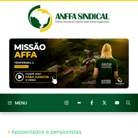
Pular
para
o
conteúdo
MENU
Aposentados e pensionistas