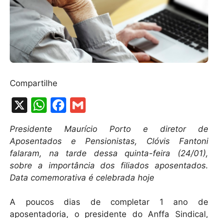
Compartilhe
X
W
F
G
h
a
m
Presidente Maurício Porto e diretor de
at
c
ai
Aposentados e Pensionistas, Clóvis Fantoni
s
e
l
falaram, na tarde dessa quinta-feira (24/01),
A
b
sobre a importância dos filiados aposentados.
Data comemorativa é celebrada hoje
p
o
p
o
A poucos dias de completar 1 ano de
k
aposentadoria, o presidente do Anffa Sindical,