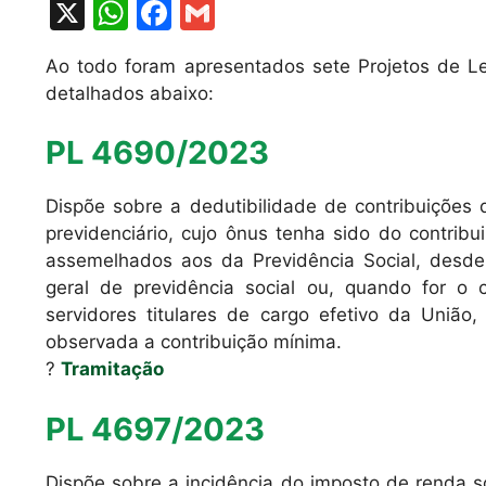
X
W
F
G
h
a
m
Ao todo foram apresentados sete Projetos de Le
at
c
ai
detalhados abaixo:
s
e
l
A
b
PL 4690/2023
p
o
Dispõe sobre a dedutibilidade de contribuições 
p
o
previdenciário, cujo ônus tenha sido do contrib
k
assemelhados aos da Previdência Social, desde
geral de previdência social ou, quando for o 
servidores titulares de cargo efetivo da União,
observada a contribuição mínima.
?
Tramitação
PL 4697/2023
Dispõe sobre a incidência do imposto de renda 