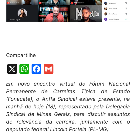
Compartilhe
X
W
F
G
h
a
m
Em novo encontro virtual do Fórum Nacional
at
c
ai
Permanente de Carreiras Típica de Estado
s
e
l
(Fonacate), o Anffa Sindical esteve presente, na
A
b
manhã de hoje (18), representado pela Delegacia
Sindical de Minas Gerais, para discutir assuntos
p
o
de relevância da carreira, juntamente com o
p
o
deputado federal Lincoln Portela (PL-MG)