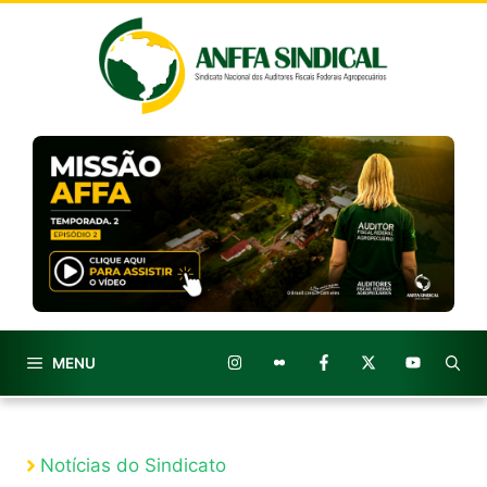
Pular
para
o
conteúdo
MENU
Notícias do Sindicato