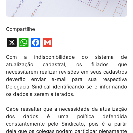
Compartilhe
X
W
F
G
h
a
m
Com a indisponibilidade do sistema de
at
c
ai
atualização cadastral, os filiados que
s
e
l
necessitarem realizar revisões em seus cadastros
A
b
deverão enviar e-mail para sua respectiva
Delegacia Sindical identificando-se e informando
p
o
os dados a serem alterados.
p
o
k
Cabe ressaltar que a necessidade da atualização
dos dados é uma política defendida
constantemente pelo Sindicato, pois é a partir
dela que os colegas podem participar plenamente