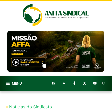
Pular
para
o
conteúdo
MENU
Notícias do Sindicato