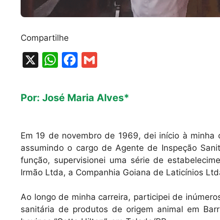
Compartilhe
X
W
F
G
h
a
m
at
c
ai
Por: José Maria Alves*
s
e
l
A
b
p
o
Em 19 de novembro de 1969, dei início à minha ca
assumindo o cargo de Agente de Inspeção Sanit
p
o
função, supervisionei uma série de estabelecime
k
Irmão Ltda, a Companhia Goiana de Laticínios Ltd
Ao longo de minha carreira, participei de inúmer
sanitária de produtos de origem animal em Bar