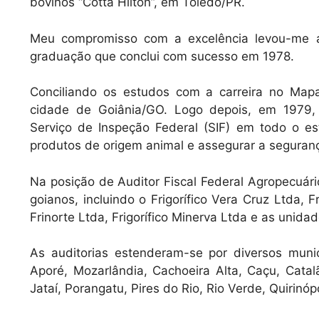
bovinos “Cotta Hilton”, em Toledo/PR.
Meu compromisso com a excelência levou-me a 
graduação que conclui com sucesso em 1978.
Conciliando os estudos com a carreira no Mapa, 
cidade de Goiânia/GO. Logo depois, em 1979, 
Serviço de Inspeção Federal (SIF) em todo o e
produtos de origem animal e assegurar a seguran
Na posição de Auditor Fiscal Federal Agropecuá
goianos, incluindo o Frigorífico Vera Cruz Ltda, Fri
Frinorte Ltda, Frigorífico Minerva Ltda e as unid
As auditorias estenderam-se por diversos munic
Aporé, Mozarlândia, Cachoeira Alta, Caçu, Catalã
Jataí, Porangatu, Pires do Rio, Rio Verde, Quirinó