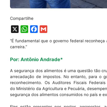
Compartilhe
X
W
F
G
h
a
m
“É fundamental que o governo federal reconheça 
at
c
ai
carreira.”
s
e
l
A
b
Por: Antônio Andrade*
p
o
A segurança dos alimentos é uma questão tão cruc
p
o
arrecadação de impostos. No entanto, para o g
k
reconhecimento. Os Auditores Fiscais Federais
do Ministério da Agricultura e Pecuária, desemp
segurança dos alimentos consumidos no país e e
Eles estão presentes nos portos, aeroportos, 