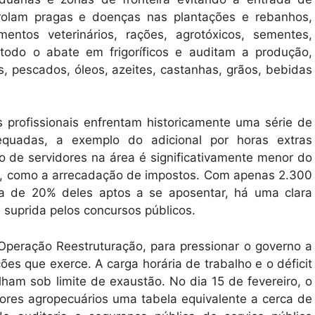
trolam pragas e doenças nas plantações e rebanhos,
ntos veterinários, rações, agrotóxicos, sementes,
odo o abate em frigoríficos e auditam a produção,
s, pescados, óleos, azeites, castanhas, grãos, bebidas
 profissionais enfrentam historicamente uma série de
quadas, a exemplo do adicional por horas extras
o de servidores na área é significativamente menor do
ral, como a arrecadação de impostos. Com apenas 2.300
ca de 20% deles aptos a se aposentar, há uma clara
uprida pelos concursos públicos.
 Operação Reestruturação, para pressionar o governo a
ões que exerce. A carga horária de trabalho e o déficit
ham sob limite de exaustão. No dia 15 de fevereiro, o
tores agropecuários uma tabela equivalente a cerca de