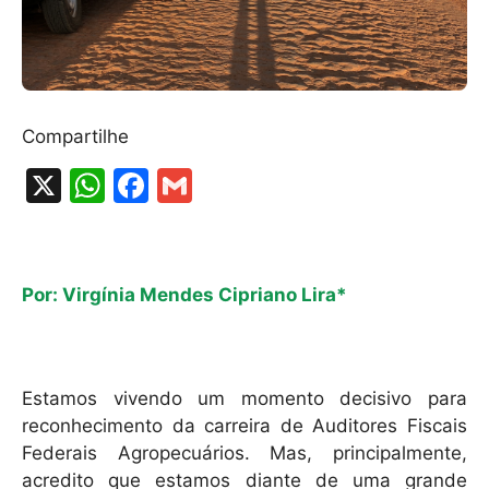
Compartilhe
X
W
F
G
h
a
m
at
c
ai
s
e
l
Por: Virgínia Mendes Cipriano Lira*
A
b
p
o
p
o
Estamos vivendo um momento decisivo para
k
reconhecimento da carreira de Auditores Fiscais
Federais Agropecuários. Mas, principalmente,
acredito que estamos diante de uma grande