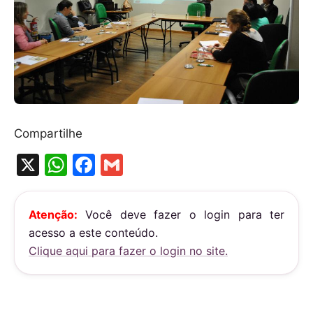
Compartilhe
X
W
F
G
h
a
m
at
c
ai
Atenção:
Você deve fazer o login para ter
s
e
l
acesso a este conteúdo.
A
b
Clique aqui para fazer o login no site.
p
o
p
o