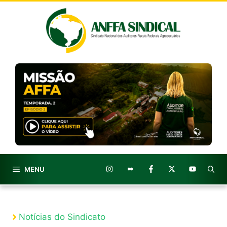
Pular
para
o
conteúdo
MENU
Notícias do Sindicato