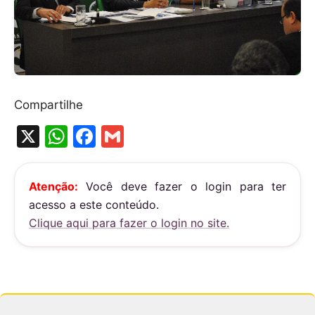
Compartilhe
X
W
F
G
h
a
m
at
c
ai
Atenção:
Você deve fazer o login para ter
s
e
l
acesso a este conteúdo.
A
b
Clique aqui para fazer o login no site.
p
o
p
o
k