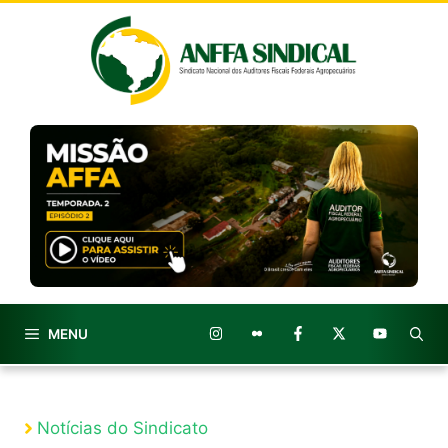
Pular
para
o
conteúdo
MENU
Notícias do Sindicato