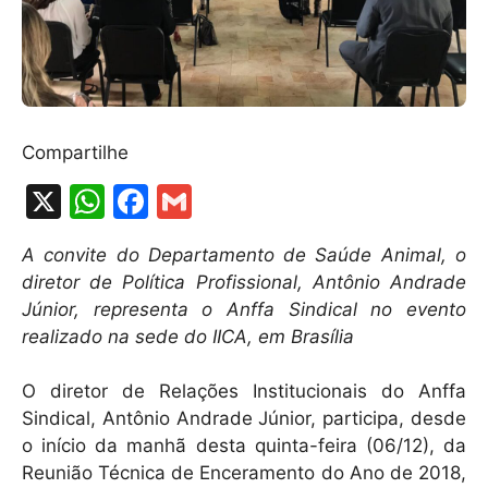
Compartilhe
X
W
F
G
h
a
m
A convite do Departamento de Saúde Animal, o
at
c
ai
diretor de Política Profissional, Antônio Andrade
s
e
l
Júnior, representa o Anffa Sindical no evento
A
b
realizado na sede do IICA, em Brasília
p
o
O diretor de Relações Institucionais do Anffa
p
o
Sindical, Antônio Andrade Júnior, participa, desde
k
o início da manhã desta quinta-feira (06/12), da
Reunião Técnica de Enceramento do Ano de 2018,