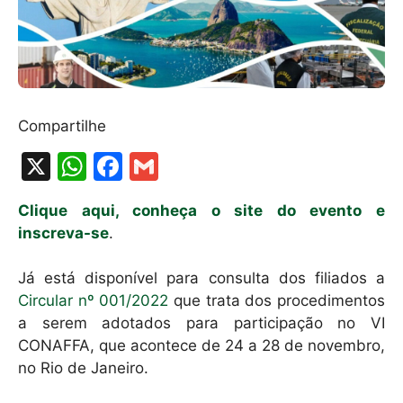
Compartilhe
X
W
F
G
h
a
m
Clique aqui, conheça o site do evento e
at
c
ai
inscreva-se
.
s
e
l
A
b
Já está disponível para consulta dos filiados a
Circular nº 001/2022
que trata dos procedimentos
p
o
a serem adotados para participação no VI
p
o
CONAFFA, que acontece de 24 a 28 de novembro,
k
no Rio de Janeiro.