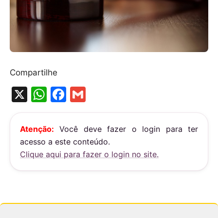
Compartilhe
X
W
F
G
h
a
m
at
c
ai
Atenção:
Você deve fazer o login para ter
s
e
l
acesso a este conteúdo.
A
b
Clique aqui para fazer o login no site.
p
o
p
o
k