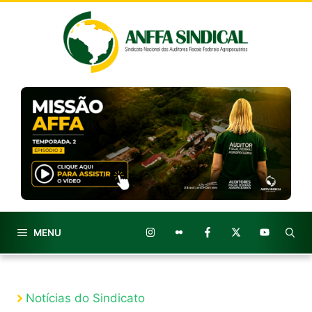
Pular
para
o
conteúdo
MENU
Notícias do Sindicato