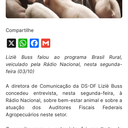
Compartilhe
X
W
F
G
h
a
m
Liziè Buss falou ao programa Brasil Rural,
at
c
ai
veiculado pela Rádio Nacional, nesta segunda-
s
e
l
feira (03/10)
A
b
A diretora de Comunicação da DS-DF Liziè Buss
p
o
concedeu entrevista, nesta segunda-feira, à
p
o
Rádio Nacional, sobre bem-estar animal e sobre a
k
atuação dos Auditores Fiscais Federais
Agropecuários neste setor.