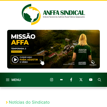
Pular
para
o
conteúdo
MENU
Notícias do Sindicato