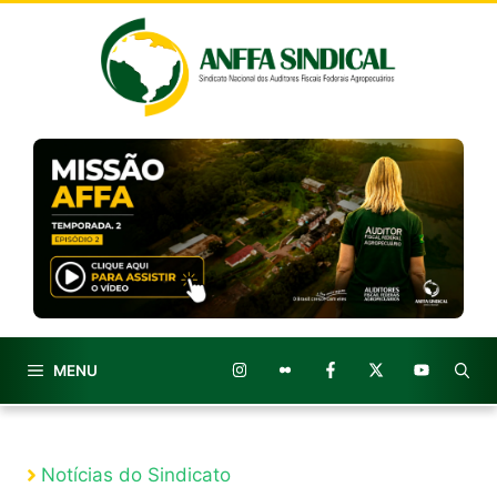
Pular
para
o
conteúdo
MENU
Notícias do Sindicato