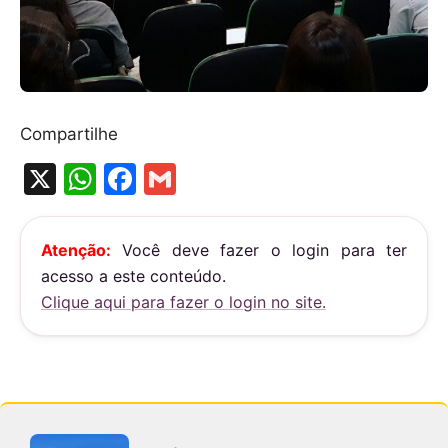
Compartilhe
X
W
F
G
h
a
m
at
c
ai
Atenção:
Você deve fazer o login para ter
s
e
l
acesso a este conteúdo.
A
b
Clique aqui para fazer o login no site.
p
o
p
o
k