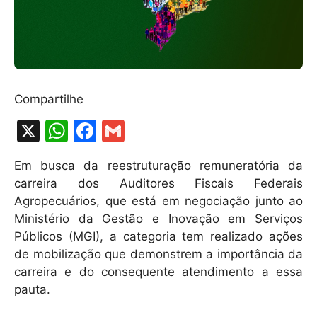
Compartilhe
X
W
F
G
h
a
m
Em busca da reestruturação remuneratória da
at
c
ai
carreira dos Auditores Fiscais Federais
s
e
l
Agropecuários, que está em negociação junto ao
A
b
Ministério da Gestão e Inovação em Serviços
Públicos (MGI), a categoria tem realizado ações
p
o
de mobilização que demonstrem a importância da
p
o
carreira e do consequente atendimento a essa
k
pauta.