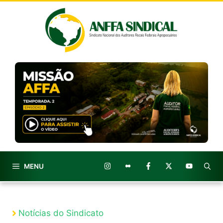
Pular
para
o
conteúdo
MENU
Notícias do Sindicato