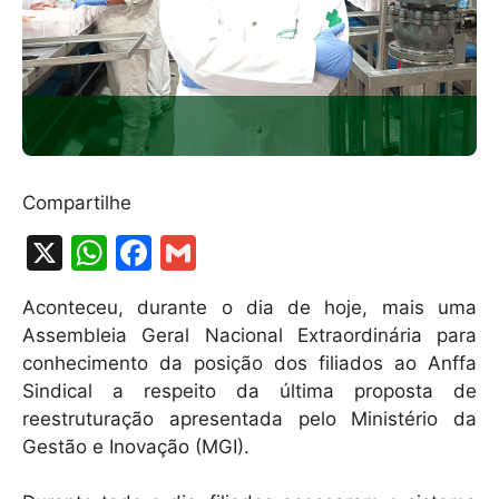
Compartilhe
X
W
F
G
h
a
m
Aconteceu, durante o dia de hoje, mais uma
at
c
ai
Assembleia Geral Nacional Extraordinária para
s
e
l
conhecimento da posição dos filiados ao Anffa
A
b
Sindical a respeito da última proposta de
reestruturação apresentada pelo Ministério da
p
o
Gestão e Inovação (MGI).
p
o