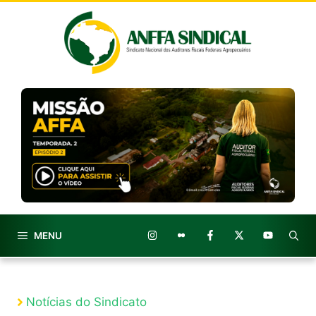
Pular
para
o
conteúdo
MENU
Notícias do Sindicato