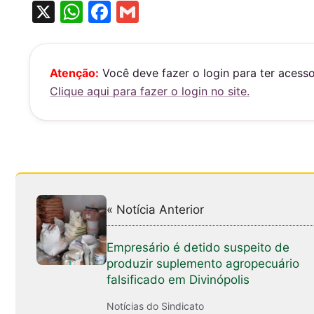
X
W
F
G
h
a
m
at
c
ai
s
e
l
Atenção:
Você deve fazer o login para ter acess
Clique aqui para fazer o login no site.
A
b
p
o
p
o
k
« Notícia Anterior
Empresário é detido suspeito de
produzir suplemento agropecuário
falsificado em Divinópolis
Notícias do Sindicato