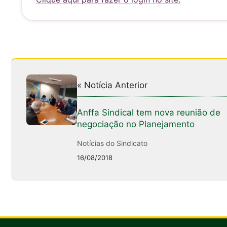
A
b
p
o
p
o
k
« Notícia Anterior
Anffa Sindical tem nova reunião de
negociação no Planejamento
Notícias do Sindicato
16/08/2018