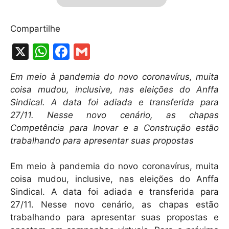
Compartilhe
X
W
F
G
h
a
m
Em meio à pandemia do novo coronavírus, muita
at
c
ai
coisa mudou, inclusive, nas eleições do Anffa
s
e
l
Sindical. A data foi adiada e transferida para
A
b
27/11. Nesse novo cenário, as chapas
Competência para Inovar e a Construção estão
p
o
trabalhando para apresentar suas propostas
p
o
k
Em meio à pandemia do novo coronavírus, muita
coisa mudou, inclusive, nas eleições do Anffa
Sindical. A data foi adiada e transferida para
27/11. Nesse novo cenário, as chapas estão
trabalhando para apresentar suas propostas e