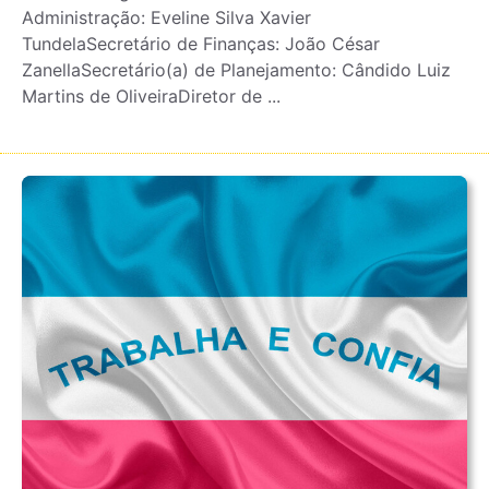
Administração: Eveline Silva Xavier
TundelaSecretário de Finanças: João César
ZanellaSecretário(a) de Planejamento: Cândido Luiz
Martins de OliveiraDiretor de ...