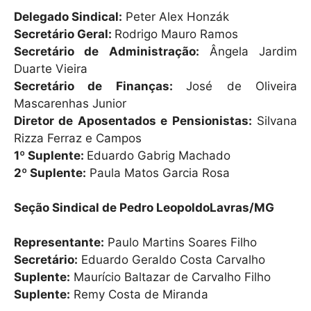
h
a
m
Delegado Sindical:
Peter Alex Honzák
at
c
ai
Secretário Geral:
Rodrigo Mauro Ramos
s
e
l
Secretário de Administração:
Ângela Jardim
A
b
Duarte Vieira
Secretário de Finanças:
José de Oliveira
p
o
Mascarenhas Junior
p
o
Diretor de Aposentados e Pensionistas:
Silvana
k
Rizza Ferraz e Campos
1º Suplente:
Eduardo Gabrig Machado
2º Suplente:
Paula Matos Garcia Rosa
Seção Sindical de Pedro LeopoldoLavras/MG
Representante:
Paulo Martins Soares Filho
Secretário:
Eduardo Geraldo Costa Carvalho
Suplente:
Maurício Baltazar de Carvalho Filho
Suplente:
Remy Costa de Miranda