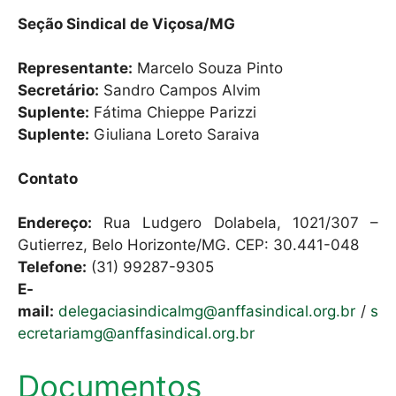
Seção Sindical de Viçosa/MG
Representante:
Marcelo Souza Pinto
Secretário:
Sandro Campos Alvim
Suplente:
Fátima Chieppe Parizzi
Suplente:
Giuliana Loreto Saraiva
Contato
Endereço:
Rua Ludgero Dolabela, 1021/307 –
Gutierrez, Belo Horizonte/MG. CEP: 30.441-048
Telefone:
(31) 99287-9305
E-
mail:
delegaciasindicalmg@anffasindical.org.br
/
s
ecretariamg@anffasindical.org.br
Documentos