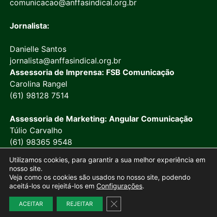
comunicacao@anffasindical.org.br
Jornalista:
Danielle Santos
jornalista@anffasindical.org.br
Assessoria de Imprensa: FSB Comunicação
Carolina Rangel
(61) 98128 7514
Assessoria de Marketing: Angular Comunicação
Túlio Carvalho
(61) 98365 9548
Utilizamos cookies, para garantir a sua melhor experiência em
nosso site.
Veja como os cookies são usados no nosso site, podendo
aceitá-los ou rejeitá-los em
Configurações
.
© 2026 Anffa Sindical
Close GDPR Cookie Banner
ACEITAR
REJEITAR
Site desenvolvido por
Marketing Objetivo