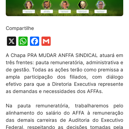
Compartilhe
X
W
F
G
h
a
m
A Chapa PRA MUDAR ANFFA SINDICAL atuará em
at
c
ai
três frentes: pauta remuneratória, administrativa e
s
e
l
de gestão. Todas as ações terão como premissa a
A
b
ampla participação dos filiados, com diálogo
efetivo para que a Diretoria Executiva represente
p
o
as demandas e necessidades dos AFFAs.
p
o
k
Na pauta remuneratória, trabalharemos pelo
alinhamento do salário do AFFA à remuneração
das demais carreiras de Auditoria do Executivo
Federal, respeitando as decisões tomadas pela