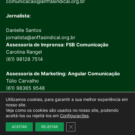
comunicacao@anffasindical.org.br
Jornalista:
Danielle Santos
jornalista@anffasindical.org.br
Assessoria de Imprensa: FSB Comunicação
Carolina Rangel
(61) 98128 7514
Assessoria de Marketing: Angular Comunicação
Túlio Carvalho
(61) 98365 9548
Utilizamos cookies, para garantir a sua melhor experiência em
nosso site.
Veja como os cookies são usados no nosso site, podendo
aceitá-los ou rejeitá-los em
Configurações
.
© 2026 Anffa Sindical
Close GDPR Cookie Banner
Site desenvolvido por
Marketing Objetivo
ACEITAR
REJEITAR